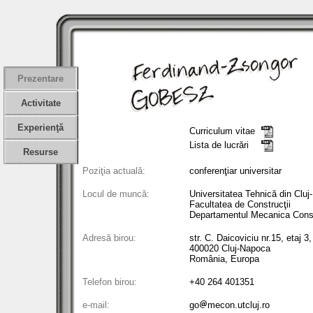
Prezentare
Activitate
Experienţă
Curriculum vitae
Lista de lucrări
Resurse
Poziţia actuală:
conferenţiar universitar
Locul de muncă:
Universitatea Tehnică din Clu
Facultatea de Construcţii
Departamentul Mecanica Constr
Adresă birou:
str. C. Daicoviciu nr.15, etaj 3
400020 Cluj-Napoca
România, Europa
Telefon birou:
+40 264 401351
e-mail:
go
mecon.utcluj.ro