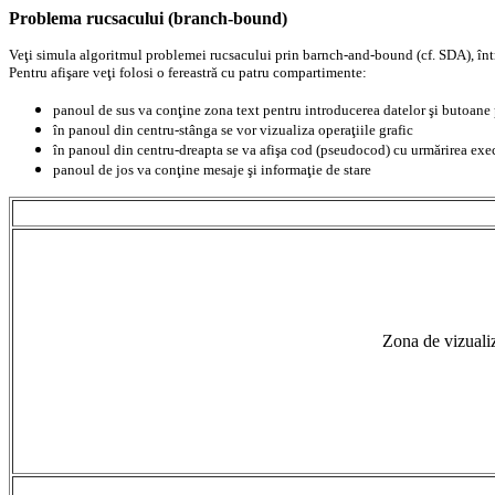
Problema rucsacului (branch-bound)
Veţi simula algoritmul problemei rucsacului prin barnch-and-bound (cf. SDA), într-
Pentru afişare veţi folosi o fereastră cu patru compartimente:
panoul de sus va conţine zona text pentru introducerea datelor şi butoane 
în panoul din centru-stânga se vor vizualiza operaţiile grafic
în panoul din centru-dreapta se va afişa cod (pseudocod) cu urmărirea exe
panoul de jos va conţine mesaje şi informaţie de stare
Zona de vizuali