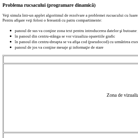
Problema rucsacului (programare dinamică)
Veţi simula într-un applet algoritmul de rezolvare a problemei rucsacului cu luare
Pentru afişare veţi folosi o fereastră cu patru compartimente:
panoul de sus va conţine zona text pentru introducerea datelor şi butoane 
în panoul din centru-stânga se vor vizualiza oparetiile grafic
în panoul din centru-dreapta se va afişa cod (pseudocod) cu urmărirea exe
panoul de jos va conţine mesaje şi informaţie de stare
Zona de vizuali