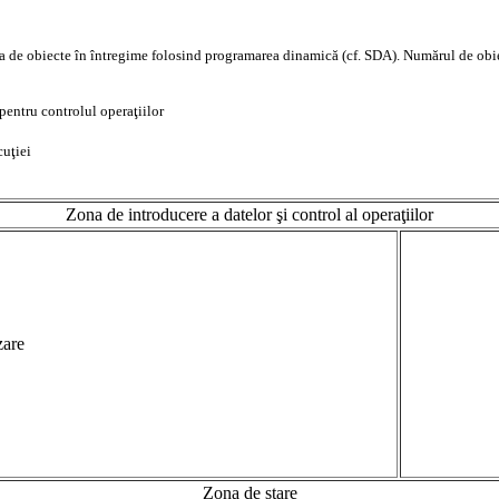
a de obiecte în întregime folosind programarea dinamică (cf. SDA). Numărul de obiect
pentru controlul operaţiilor
cuţiei
Zona de introducere a datelor şi control al operaţiilor
zare
Zona de stare